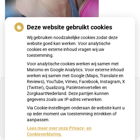
Deze website gebruikt cookies
Wij gebruiken noodzakelijke cookies zodat deze
website goed kan werken. Voor analytische
cookies en externe inhoud vragen wij uw
toestemming.
Voor analytische cookies werken wij samen met
Matomo en Google Analytics. Voor externe inhoud
werken wij samen met Google (Maps, Translate en
Reviews), YouTube, Vimeo, Facebook, Instagram, X
(Twitter), Qualizorg, Patiëntenvertellen en
ZorgkaartNederland. Deze partijen kunnen
gegevens zoals uw IP-adres verwerken.
U heeft geen toestemming gegeven voor
Via Cookie-instellingen onderaan de website kunt u
externe inhoud
die nodig is om dit te zien.
op ieder moment uw toestemming intrekken of
aanpassen.
Cookie-instellingen wijzigen
Lees meer over onze Privacy- en
Cookieverklaring.