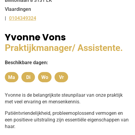
Billitonlaan
8
3131 LK
Vlaardingen
0104349324
Tel:
Yvonne Vons
Praktijkmanager/ Assistente.
Beschikbare dagen:
Ma
Di
Wo
Vr
Maandag
Dinsdag
Woensdag
Vrijdag
Yvonne is de belangrijkste steunpilaar van onze praktijk
met veel ervaring en mensenkennis.
Patiëntvriendelijkheid, probleemoplossend vermogen en
een positieve uitstraling zijn essentiële eigenschappen van
haar.