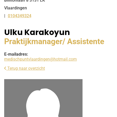
Billitonlaan
8
3131 LK
Vlaardingen
0104349324
Tel:
Ulku Karakoyun
Praktijkmanager/ Assistente
E-mailadres:
medischpuntvlaardingen@hotmail.com
Terug naar overzicht