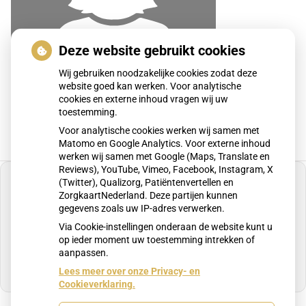
Deze website gebruikt cookies
Wij gebruiken noodzakelijke cookies zodat deze
website goed kan werken. Voor analytische
cookies en externe inhoud vragen wij uw
toestemming.
Voor analytische cookies werken wij samen met
Matomo en Google Analytics. Voor externe inhoud
werken wij samen met Google (Maps, Translate en
Reviews), YouTube, Vimeo, Facebook, Instagram, X
(Twitter), Qualizorg, Patiëntenvertellen en
ZorgkaartNederland. Deze partijen kunnen
gegevens zoals uw IP-adres verwerken.
U heeft geen toestemming gegeven voor
Via Cookie-instellingen onderaan de website kunt u
externe inhoud
die nodig is om dit te zien.
op ieder moment uw toestemming intrekken of
aanpassen.
Cookie-instellingen wijzigen
Lees meer over onze Privacy- en
Cookieverklaring.