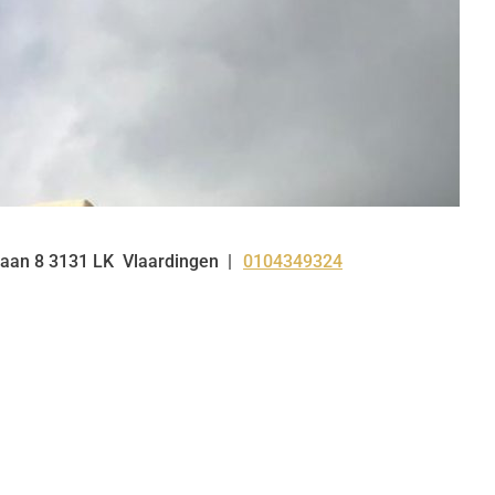
nlaan
8
3131 LK
Vlaardingen
0104349324
Tel: