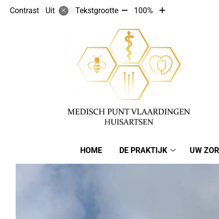
Tekst
Tekst
Contrast
Tekstgrootte
100%
Uit
verkleinen
vergroten
met
met
10%
10%
Hoofdmenu
HOME
DE PRAKTIJK
UW ZOR
De
Praktijk
submenu