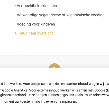
· Vermoeidheidsklachten
· Volwaardige vegetarische of veganistische voeding
· Voeding voor kinderen
Terug naar overzicht
U heeft geen toestemming gegeven voor
externe inhoud
die nodig is om dit te zien.
oed kan werken. Voor analytische cookies en externe inhoud vragen wij 
Cookie-instellingen wijzigen
 Google Analytics. Voor externe inhoud werken wij samen met Google (M
ZorgkaartNederland. Deze partijen kunnen gegevens zoals uw IP-adres ver
eder moment uw toestemming intrekken of aanpassen.