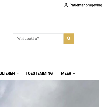
Patiëntenomgeving
Zoeken
ULIEREN
TOESTEMMING
MEER
Online
Meer
Formulieren
submenu
submenu