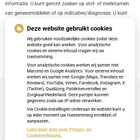
informatie. U kunt gericht zoeken op stof- of merknamen
van geneesmiddelen of op indicaties/diagnoses. U kunt
zoeken in specifieke geneesmiddelenteksten of in
Deze website gebruikt cookies
achtergrondinformatie.
Wij gebruiken noodzakelijke cookies zodat deze
Ga naar het
website goed kan werken. Voor analytische
Farmacotherapeutisch Kompas
cookies en externe inhoud vragen wij uw
toestemming.
Voor analytische cookies werken wij samen met
Matomo en Google Analytics. Voor externe inhoud
werken wij samen met Google (Maps, Translate en
Reviews), YouTube, Vimeo, Facebook, Instagram, X
(Twitter), Qualizorg, Patiëntenvertellen en
ZorgkaartNederland. Deze partijen kunnen
gegevens zoals uw IP-adres verwerken.
U heeft geen toestemming gegeven voor
Via Cookie-instellingen onderaan de website kunt u
externe inhoud
die nodig is om dit te zien.
op ieder moment uw toestemming intrekken of
aanpassen.
Cookie-instellingen wijzigen
Lees meer over onze Privacy- en
Cookieverklaring.